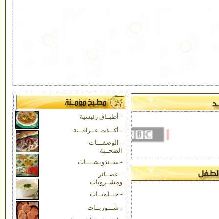
- أطبــاق رئيسية
- أكــلات عــراقــية
|
|
|
- الوصفـــات
الصحــية
- ســندويشــــات
- عصــائر
ومشــروبات
- حـــلويــات
- شـــوربــات