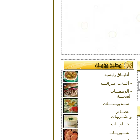
- أطبــاق رئيسية
- أكــلات عــراقــية
|
|
|
- الوصفـــات
الصحــية
- ســندويشــــات
- عصــائر
ومشــروبات
- حـــلويــات
- شـــوربــات