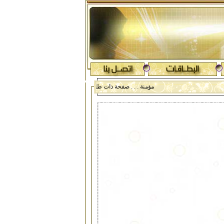
. مؤمنة . . . صفحة ذات طابع ونكهة نسائية ويحرر باقلام ناعمة تحوي