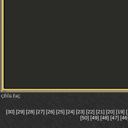
ÇÊÕá ÈäÇ
[30]
[29]
[28]
[27]
[26]
[25]
[24]
[23]
[22]
[21]
[20]
[19]
[50]
[49]
[48]
[47]
[