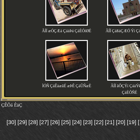
ÃÍÏ æÓÇÆá ÇáäÞá ÇáÈÓíØÉ
ÃÍÏ ÇáßäÇÆÓ Ýí 
ÌÓÑ ÇáÊäæãÉ æÞÊ ÇáÛÑæÈ
ÃÍÏ ãÕÇÝí ÇáäÝ
ÇáÈÕÑÉ
ÇÊÕá ÈäÇ
[30]
[29]
[28]
[27]
[26]
[25]
[24]
[23]
[22]
[21]
[20]
[19]