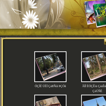
ÓÇÍÉ ÚÈÏ ÇáßÑíã ÞÇÓã
ÃÍÏ ÈÓÇÊíä ÇáäÎí
ÇáÚÑÈ